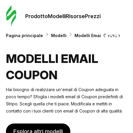
Ordine 
modelli
Prodotto
Modelli
Risorse
Prezzi
Modelli
Pagina principale
Modelli
Modelli Email Coupon
Riso
MODELLI EMAIL
COUPON
Prezzi
Hai bisogno di realizzare un'email di Coupon adeguata in
poco tempo? Sfoglia i modelli email di Coupon predefiniti di
Stripo. Scegli quella che ti piace. Modificala e mettiti in
contatto con i tuoi clienti con email di Coupon di alta qualità.
Esplora altri modelli