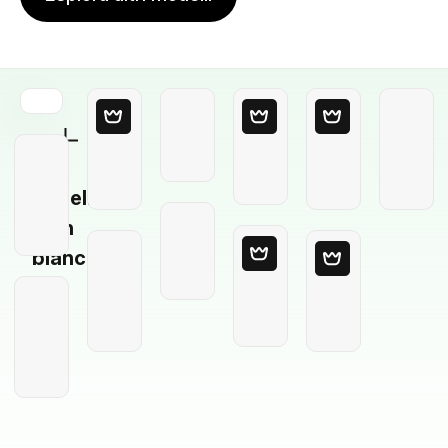
Modello
in
bianco