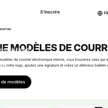
le de
mande
S'inscrire
Démo
F
les
ourriel
ail
NE MODÈLES DE COURR
ssources
odèles de courriel électronique interne, vous trouverez celui qui 
ng
rez votre logo, ajoutez une signature et créez un délicieux bulletin 
s de modèles