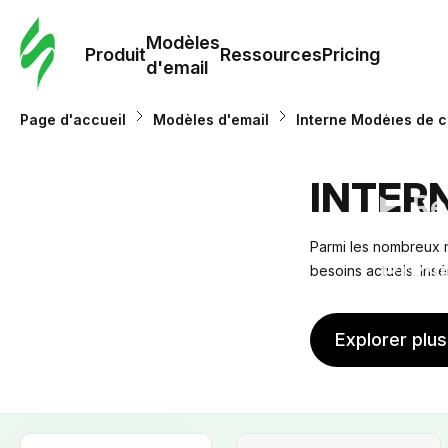
Modè
com
Modèles
Produit
Ressources
Pricing
d'email
Modè
Page d'accueil
Modèles d'email
Interne Modèles de c
d'em
INTER
Re
Parmi les nombreux m
Prici
besoins actuels. Insé
Explorer plu