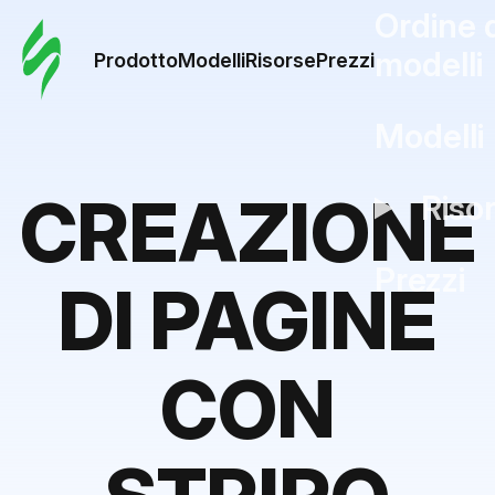
Ordine 
modelli
Prodotto
Modelli
Risorse
Prezzi
Modelli
CREAZIONE
Riso
Prezzi
DI PAGINE
CON