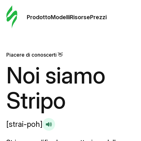
Ordine 
modelli
Prodotto
Modelli
Risorse
Prezzi
Modelli
Piacere di conoscerti 👋
Riso
Noi siamo
Prezzi
Stripo
[strai-poh]