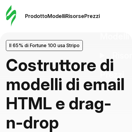
Ordine 
modelli
Prodotto
Modelli
Risorse
Prezzi
Modelli
Il 65% di Fortune 100 usa Stripo
Riso
Costruttore di
Prezzi
modelli di email
HTML e drag-
n-drop