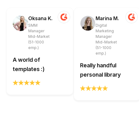
Oksana K.
Marina M.
SMM
Digital
Manager
Marketing
Mid-Market
Manager
(51-1000
Mid-Market
emp.)
(51-1000
emp.)
A world of
Really handful
templates :)
personal library