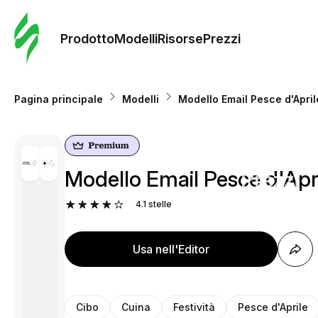
Ordine 
modelli
Prodotto
Modelli
Risorse
Prezzi
Modelli
Pagina principale
Modelli
Modello Email Pesce d'April
Riso
Modello Email Pesce d'April
Prezzi
4.1
stelle
Usa nell'Editor
Cibo
Cuina
Festività
Pesce d'Aprile