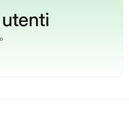
 utenti
to