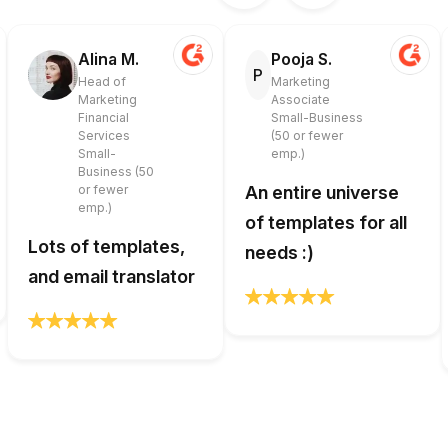
Alina M.
Pooja S.
P
Head of
Marketing
Marketing
Associate
Financial
Small-Business
Services
(50 or fewer
Small-
emp.)
Business (50
or fewer
An entire universe
emp.)
of templates for all
Lots of templates,
needs :)
and email translator