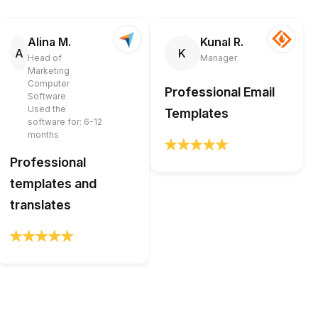
Alina M.
Kunal R.
A
K
Head of
Manager
Marketing
Computer
Professional Email
Software
Used the
Templates
software for: 6-12
months
Professional
templates and
translates