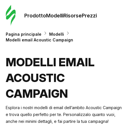
Ordine 
modelli
Prodotto
Modelli
Risorse
Prezzi
Modelli
Pagina principale
Modelli
Modelli email Acoustic Campaign
Riso
MODELLI EMAIL
Prezzi
ACOUSTIC
CAMPAIGN
Esplora i nostri modelli di email dell’ambito Acoustic Campaign
e trova quello perfetto per te. Personalizzalo quanto vuoi,
anche nei minimi dettagli, e fai partire la tua campagna!