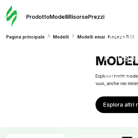
Ordine 
modelli
Prodotto
Modelli
Risorse
Prezzi
Modelli
Pagina principale
Modelli
Modelli email Amazon SES
Riso
MODEL
Prezzi
Esplora i nostri mode
vuoi, anche nei minimi
Esplora altri 