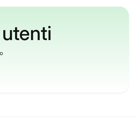
 utenti
to