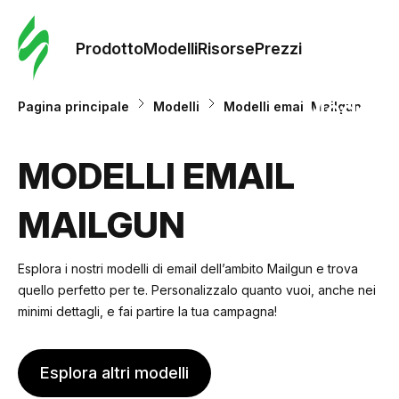
Ordine 
modelli
Prodotto
Modelli
Risorse
Prezzi
Modelli
Pagina principale
Modelli
Modelli email Mailgun
Riso
MODELLI EMAIL
MAILGUN
Prezzi
Esplora i nostri modelli di email dell’ambito Mailgun e trova
quello perfetto per te. Personalizzalo quanto vuoi, anche nei
minimi dettagli, e fai partire la tua campagna!
Esplora altri modelli