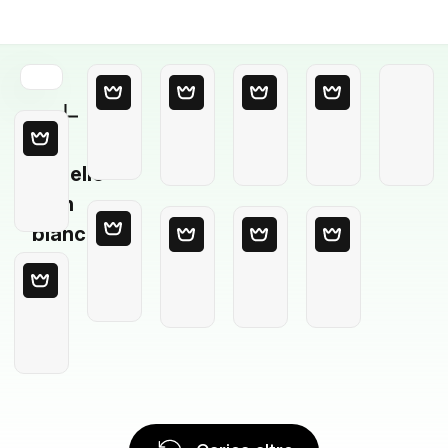
Modello
in
bianco