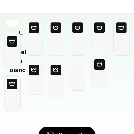
Modello
in
bianco