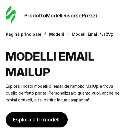
Ordine 
modelli
Prodotto
Modelli
Risorse
Prezzi
Modelli
Pagina principale
Modelli
Modelli Email MailUp
Riso
MODELLI EMAIL
MAILUP
Prezzi
Esplora i nostri modelli di email dell’ambito MailUp e trova
quello perfetto per te. Personalizzalo quanto vuoi, anche nei
minimi dettagli, e fai partire la tua campagna!
Esplora altri modelli