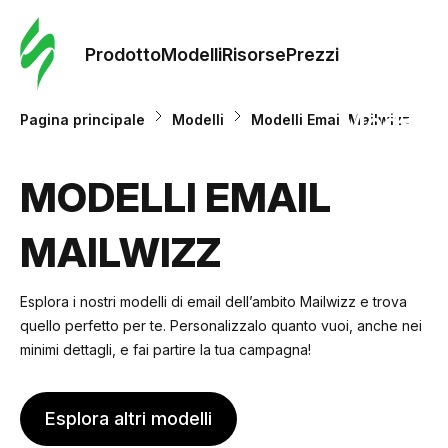
Ordine 
modelli
Prodotto
Modelli
Risorse
Prezzi
Modelli
Pagina principale
Modelli
Modelli Email Mailwizz
Riso
MODELLI EMAIL
MAILWIZZ
Prezzi
Esplora i nostri modelli di email dell’ambito Mailwizz e trova
quello perfetto per te. Personalizzalo quanto vuoi, anche nei
minimi dettagli, e fai partire la tua campagna!
Esplora altri modelli