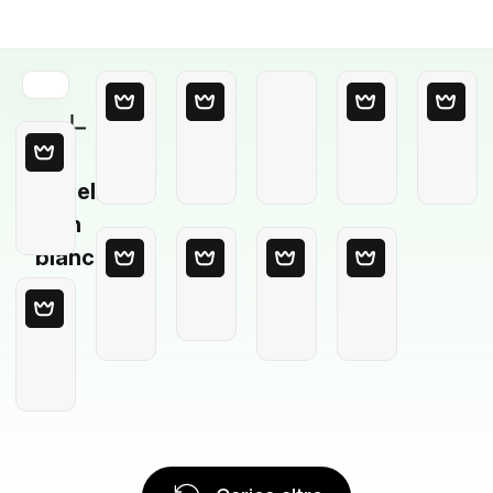
Modello
in
bianco