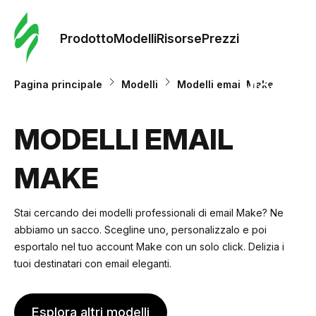
Ordine 
modelli
Prodotto
Modelli
Risorse
Prezzi
Modelli
Pagina principale
Modelli
Modelli email Make
Riso
MODELLI EMAIL
MAKE
Prezzi
Stai cercando dei modelli professionali di email Make? Ne
abbiamo un sacco. Scegline uno, personalizzalo e poi
esportalo nel tuo account Make con un solo click. Delizia i
tuoi destinatari con email eleganti.
Esplora altri modelli