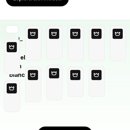
Modello
in
bianco