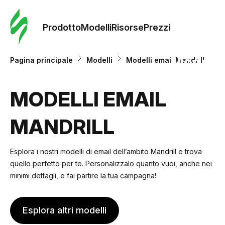
Ordine 
modelli
Prodotto
Modelli
Risorse
Prezzi
Modelli
Pagina principale
Modelli
Modelli email Mandrill
Riso
MODELLI EMAIL
MANDRILL
Prezzi
Esplora i nostri modelli di email dell’ambito Mandrill e trova
quello perfetto per te. Personalizzalo quanto vuoi, anche nei
minimi dettagli, e fai partire la tua campagna!
Esplora altri modelli