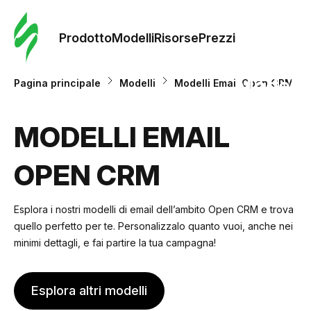
Ordine 
modelli
Prodotto
Modelli
Risorse
Prezzi
Modelli
Pagina principale
Modelli
Modelli Email Open CRM
Riso
MODELLI EMAIL
OPEN CRM
Prezzi
Esplora i nostri modelli di email dell’ambito Open CRM e trova
quello perfetto per te. Personalizzalo quanto vuoi, anche nei
minimi dettagli, e fai partire la tua campagna!
Esplora altri modelli