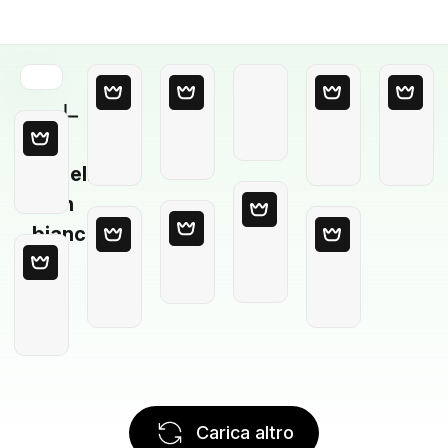
Modello
in
bianco
Carica altro