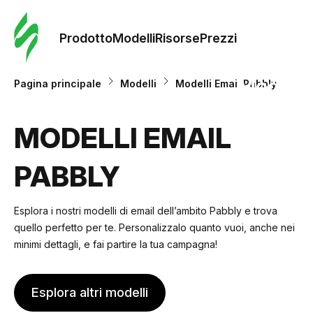
Ordine 
modelli
Prodotto
Modelli
Risorse
Prezzi
Modelli
Pagina principale
Modelli
Modelli Email Pabbly
Riso
MODELLI EMAIL
PABBLY
Prezzi
Esplora i nostri modelli di email dell’ambito Pabbly e trova
quello perfetto per te. Personalizzalo quanto vuoi, anche nei
minimi dettagli, e fai partire la tua campagna!
Esplora altri modelli