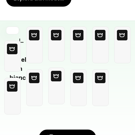
Modello
in
bianco