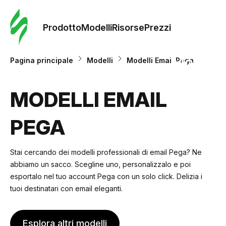
Ordine 
modelli
Prodotto
Modelli
Risorse
Prezzi
Modelli
Pagina principale
Modelli
Modelli Email Pega
Riso
MODELLI EMAIL
PEGA
Prezzi
Stai cercando dei modelli professionali di email Pega? Ne
abbiamo un sacco. Scegline uno, personalizzalo e poi
esportalo nel tuo account Pega con un solo click. Delizia i
tuoi destinatari con email eleganti.
Esplora altri modelli