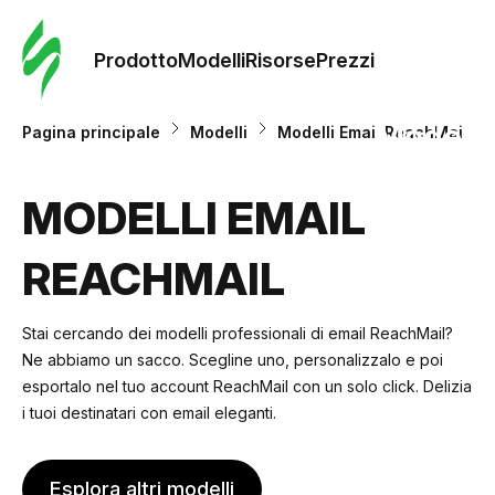
Ordine 
modelli
Prodotto
Modelli
Risorse
Prezzi
Modelli
Pagina principale
Modelli
Modelli Email ReachMail
Riso
MODELLI EMAIL
REACHMAIL
Prezzi
Stai cercando dei modelli professionali di email ReachMail?
Ne abbiamo un sacco. Scegline uno, personalizzalo e poi
esportalo nel tuo account ReachMail con un solo click. Delizia
i tuoi destinatari con email eleganti.
Esplora altri modelli