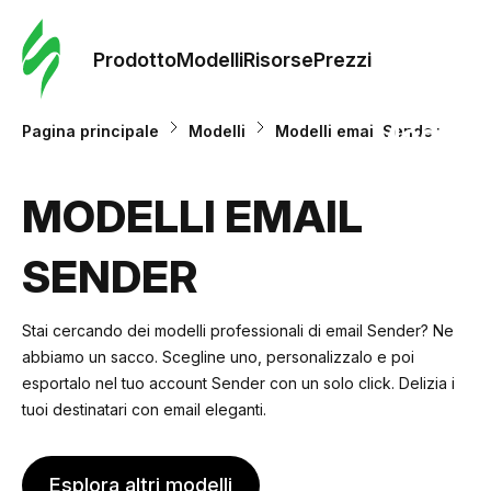
Ordine 
modelli
Prodotto
Modelli
Risorse
Prezzi
Modelli
Pagina principale
Modelli
Modelli email Sender
Riso
MODELLI EMAIL
SENDER
Prezzi
Stai cercando dei modelli professionali di email Sender? Ne
abbiamo un sacco. Scegline uno, personalizzalo e poi
esportalo nel tuo account Sender con un solo click. Delizia i
tuoi destinatari con email eleganti.
Esplora altri modelli