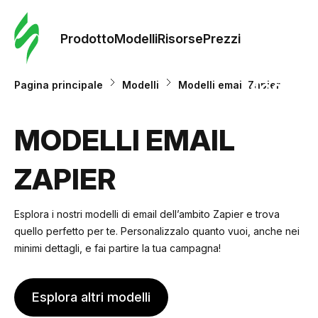
Ordine 
modelli
Prodotto
Modelli
Risorse
Prezzi
Modelli
Pagina principale
Modelli
Modelli email Zapier
Riso
MODELLI EMAIL
ZAPIER
Prezzi
Esplora i nostri modelli di email dell’ambito Zapier e trova
quello perfetto per te. Personalizzalo quanto vuoi, anche nei
minimi dettagli, e fai partire la tua campagna!
Esplora altri modelli