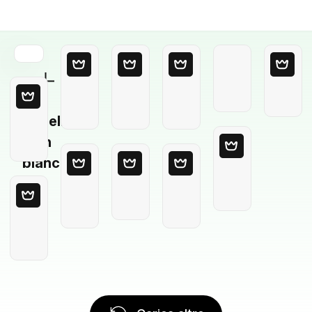
Modello
in
bianco