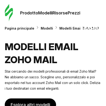
Ordine 
modelli
Prodotto
Modelli
Risorse
Prezzi
Modelli
Pagina principale
Modelli
Modelli Email Zoho Mail
Riso
MODELLI EMAIL
ZOHO MAIL
Prezzi
Stai cercando dei modelli professionali di email Zoho Mail?
Ne abbiamo un sacco. Scegline uno, personalizzalo e poi
esportalo nel tuo account Zoho Mail con un solo click. Delizia
i tuoi destinatari con email eleganti.
Esplora altri modelli