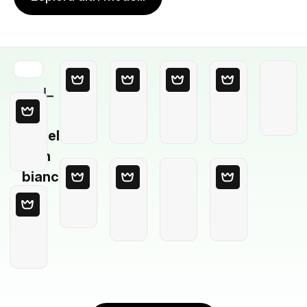
Modello
in
bianco