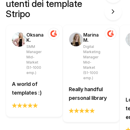
utenti dei template
Stripo
Oksana
Marina
K.
M.
SMM
Digital
Manager
Marketing
Mid-
Manager
Market
Mid-
(51-1000
Market
emp.)
(51-1000
emp.)
A world of
Really handful
templates :)
personal library
L
t
e