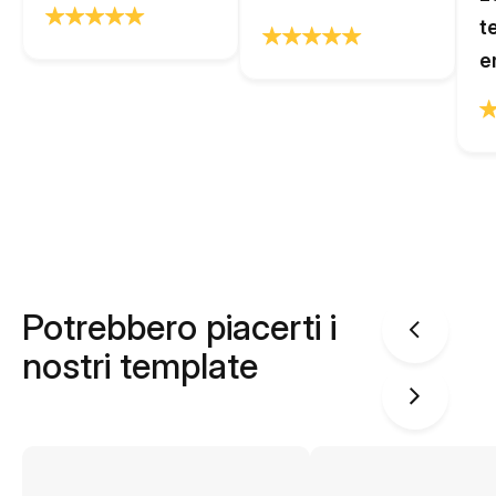
t
e
Potrebbero piacerti i
nostri template