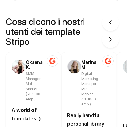
Cosa dicono i nostri
utenti dei template
Stripo
Oksana
Marina
K.
M.
SMM
Digital
Manager
Marketing
Mid-
Manager
Market
Mid-
(51-1000
Market
emp.)
(51-1000
emp.)
A world of
Really handful
templates :)
personal library
L