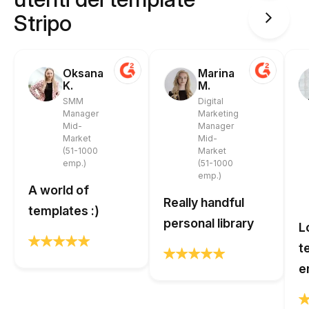
Stripo
Oksana
Marina
K.
M.
SMM
Digital
Manager
Marketing
Mid-
Manager
Market
Mid-
(51-1000
Market
emp.)
(51-1000
emp.)
A world of
Really handful
templates :)
personal library
L
t
e