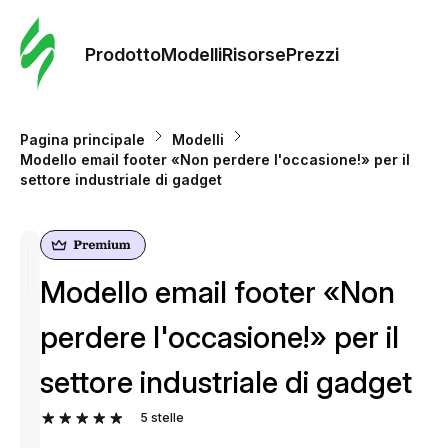
Ordine 
modelli
Prodotto
Modelli
Risorse
Prezzi
Modelli
Pagina principale
Modelli
Modello email footer «Non perdere l'occasione!» per il
Riso
settore industriale di gadget
Prezzi
Modello email footer «Non
perdere l'occasione!» per il
settore industriale di gadget
5
stelle