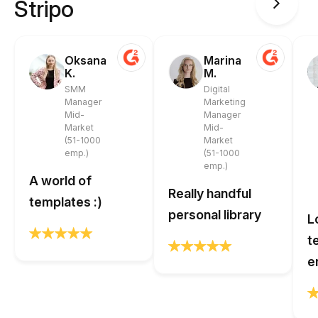
Stripo
Oksana
Marina
K.
M.
SMM
Digital
Manager
Marketing
Mid-
Manager
Market
Mid-
(51-1000
Market
emp.)
(51-1000
emp.)
A world of
Really handful
templates :)
personal library
L
t
e