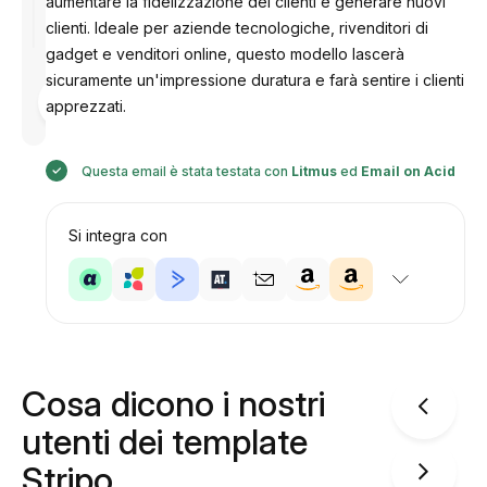
aumentare la fidelizzazione dei clienti e generare nuovi
clienti. Ideale per aziende tecnologiche, rivenditori di
gadget e venditori online, questo modello lascerà
sicuramente un'impressione duratura e farà sentire i clienti
Progettato
da
apprezzati.
Anastasiia
Questa email è stata testata con
Litmus
ed
Email on Acid
Si integra con
Cosa dicono i nostri
utenti dei template
Stripo