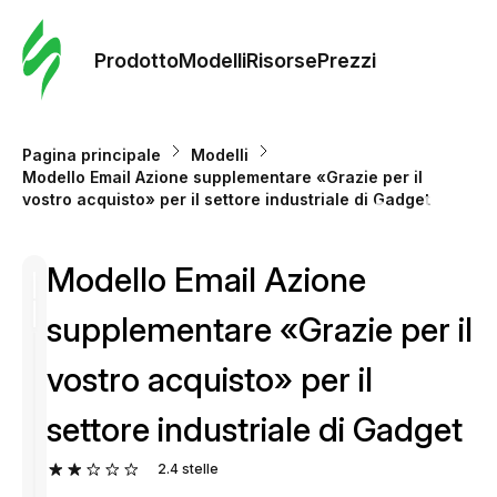
Ordine 
modelli
Prodotto
Modelli
Risorse
Prezzi
Modelli
Pagina principale
Modelli
Modello Email Azione supplementare «Grazie per il
Riso
vostro acquisto» per il settore industriale di Gadget
Modello Email Azione
Prezzi
supplementare «Grazie per il
vostro acquisto» per il
settore industriale di Gadget
2.4
stelle