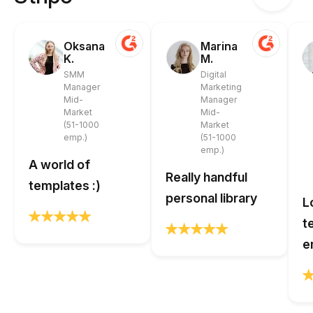
Oksana
Marina
K.
M.
SMM
Digital
Manager
Marketing
Mid-
Manager
Market
Mid-
(51-1000
Market
emp.)
(51-1000
emp.)
A world of
Really handful
templates :)
personal library
L
t
e