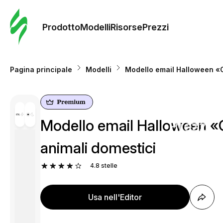
Ordine 
modelli
Prodotto
Modelli
Risorse
Prezzi
Modelli
Pagina principale
Modelli
Modello email Halloween «Ci
Riso
Modello email Halloween «Cia
Prezzi
animali domestici
4.8
stelle
Usa nell'Editor