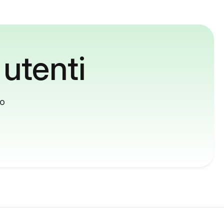
 utenti
to