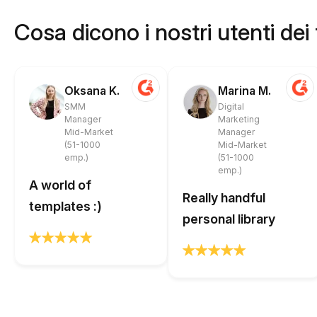
Cosa dicono i nostri utenti dei
Oksana K.
Marina M.
SMM
Digital
Manager
Marketing
Mid-Market
Manager
(51-1000
Mid-Market
emp.)
(51-1000
emp.)
A world of
Really handful
templates :)
personal library