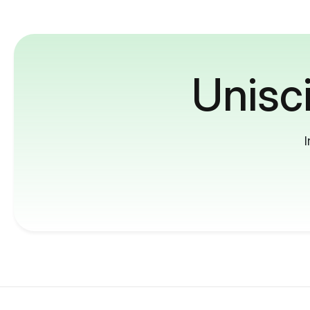
Unisci
I