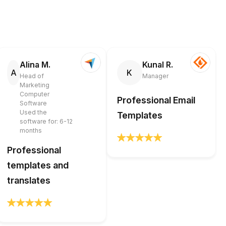
Alina M.
Kunal R.
A
K
Head of
Manager
Marketing
Computer
Professional Email
Software
Used the
Templates
software for: 6-12
months
Professional
templates and
translates