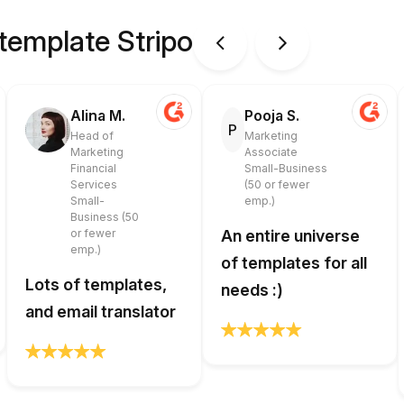
 template Stripo
Alina M.
Pooja S.
P
Head of
Marketing
Marketing
Associate
Financial
Small-Business
Services
(50 or fewer
Small-
emp.)
Business (50
or fewer
An entire universe
emp.)
of templates for all
Lots of templates,
needs :)
and email translator