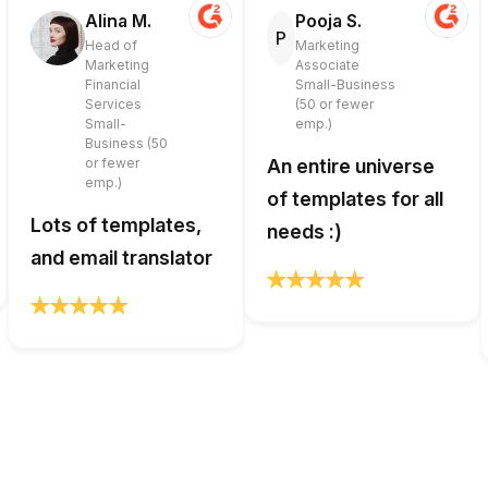
Alina M.
Pooja S.
P
Head of
Marketing
Marketing
Associate
Financial
Small-Business
Services
(50 or fewer
Small-
emp.)
Business (50
or fewer
An entire universe
emp.)
of templates for all
Lots of templates,
needs :)
and email translator