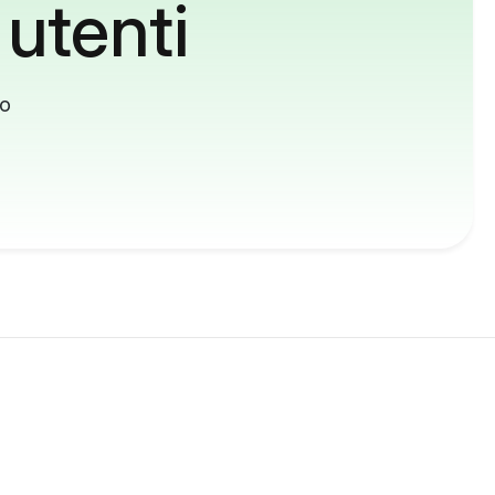
 utenti
to