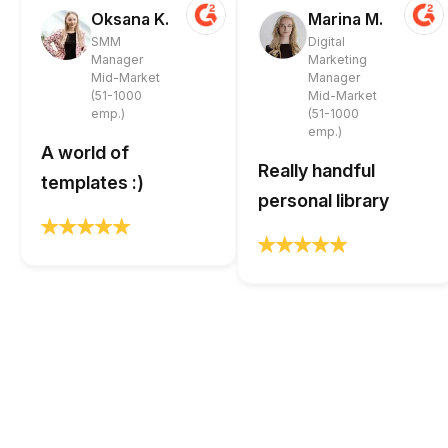
Oksana K.
Marina M.
SMM
Digital
Manager
Marketing
Mid-Market
Manager
(51-1000
Mid-Market
emp.)
(51-1000
emp.)
A world of
Really handful
templates :)
personal library