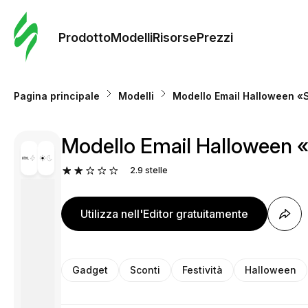
Ordine 
modelli
Prodotto
Modelli
Risorse
Prezzi
Modelli
Pagina principale
Modelli
Modello Email Halloween «Sc
Riso
Modello Email Halloween «S
Prezzi
2.9
stelle
Utilizza nell'Editor gratuitamente
Gadget
Sconti
Festività
Halloween