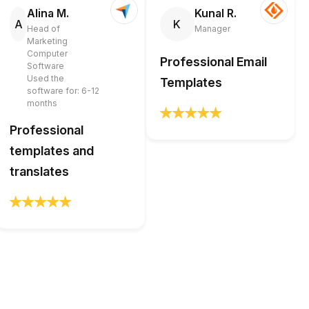
Alina M.
Kunal R.
A
K
Head of
Manager
Marketing
Computer
Professional Email
Software
Used the
Templates
software for: 6-12
months
Professional
templates and
translates