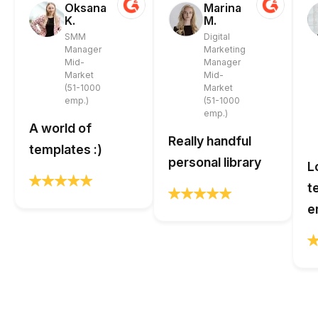
Oksana
Marina
K.
M.
SMM
Digital
Manager
Marketing
Mid-
Manager
Market
Mid-
(51-1000
Market
emp.)
(51-1000
emp.)
A world of
Really handful
templates :)
personal library
L
t
e