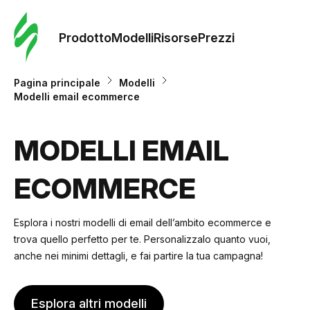
Ordine 
modelli
Prodotto
Modelli
Risorse
Prezzi
Modelli
Pagina principale
Modelli
Modelli email ecommerce
Riso
MODELLI EMAIL
Prezzi
ECOMMERCE
Esplora i nostri modelli di email dell’ambito ecommerce e
trova quello perfetto per te. Personalizzalo quanto vuoi,
anche nei minimi dettagli, e fai partire la tua campagna!
Esplora altri modelli