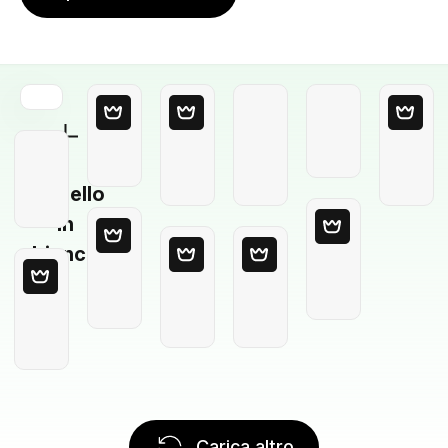
Modello
in
bianco
Carica altro