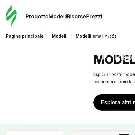
Ordine 
modelli
Prodotto
Modelli
Risorse
Prezzi
Modelli
Pagina principale
Modelli
Modelli email moda
Riso
MODEL
Prezzi
Esplora i nostri mode
anche nei minimi dett
Esplora altri 