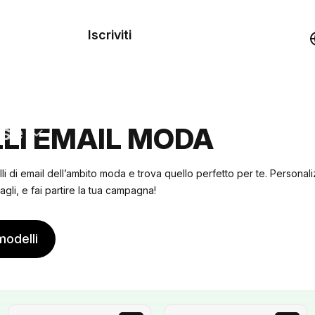
dei
Iscriviti
Demo
rse
LI EMAIL MODA
lli di email dell’ambito moda e trova quello perfetto per te. Personal
agli, e fai partire la tua campagna!
modelli