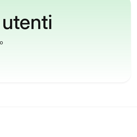
 utenti
to