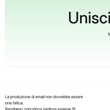
Unisci
I
La produzione di email non dovrebbe essere
una fatica.
Rendiamo ogni inbox migliore insieme 💚