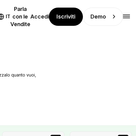
Parla
Iscriviti
Demo
IT
con le
Accedi
Vendite
izzalo quanto vuoi,