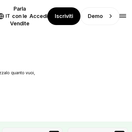
Parla
Iscriviti
Demo
IT
con le
Accedi
Vendite
izzalo quanto vuoi,