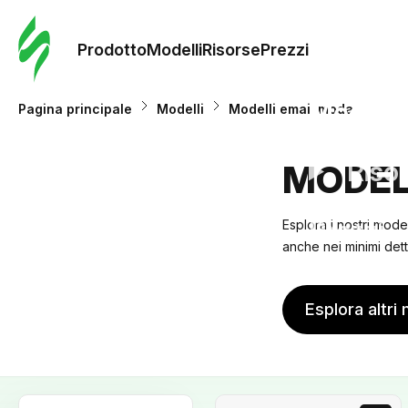
Ordine 
modelli
Prodotto
Modelli
Risorse
Prezzi
Modelli
Pagina principale
Modelli
Modelli email moda
Riso
MODEL
Prezzi
Esplora i nostri mode
anche nei minimi dett
Esplora altri 