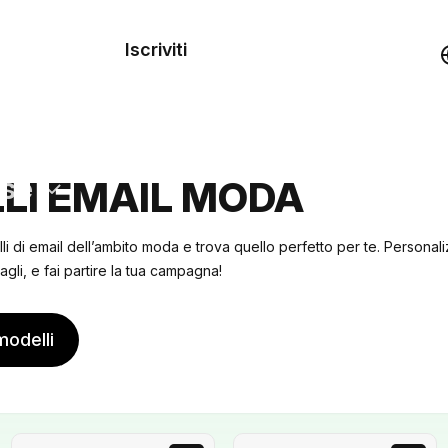
dei
Iscriviti
Demo
rse
LI EMAIL MODA
lli di email dell’ambito moda e trova quello perfetto per te. Personal
agli, e fai partire la tua campagna!
modelli