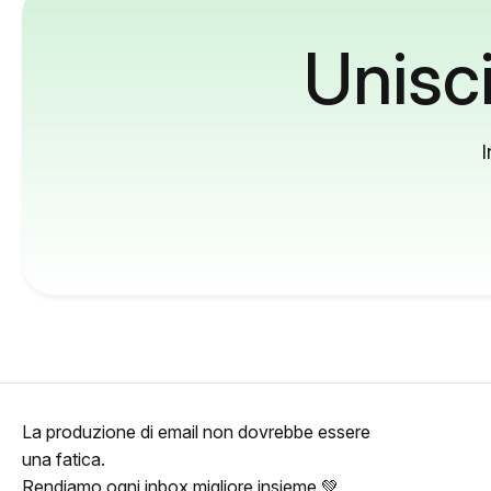
Unisci
I
La produzione di email non dovrebbe essere
una fatica.
Rendiamo ogni inbox migliore insieme 💚