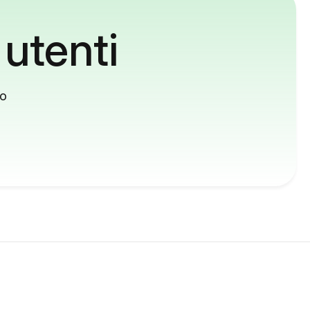
 utenti
to