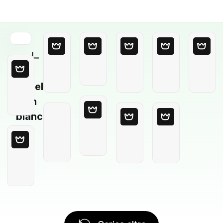
Modello
in
bianco