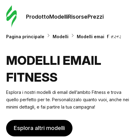
Ordine 
modelli
Prodotto
Modelli
Risorse
Prezzi
Modelli
Pagina principale
Modelli
Modelli email fitness
Riso
MODELLI EMAIL
FITNESS
Prezzi
Esplora i nostri modelli di email dell’ambito Fitness e trova
quello perfetto per te. Personalizzalo quanto vuoi, anche nei
minimi dettagli, e fai partire la tua campagna!
Esplora altri modelli