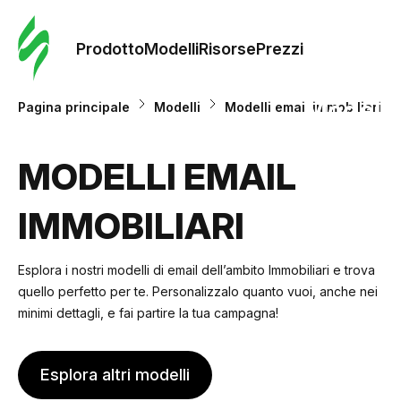
Ordine 
modelli
Prodotto
Modelli
Risorse
Prezzi
Modelli
Pagina principale
Modelli
Modelli email immobiliari
Riso
MODELLI EMAIL
IMMOBILIARI
Prezzi
Esplora i nostri modelli di email dell’ambito Immobiliari e trova
quello perfetto per te. Personalizzalo quanto vuoi, anche nei
minimi dettagli, e fai partire la tua campagna!
Esplora altri modelli