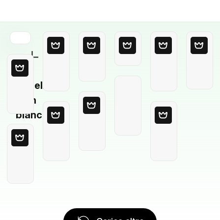
Modello
in
bianco