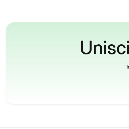
Unisci
I