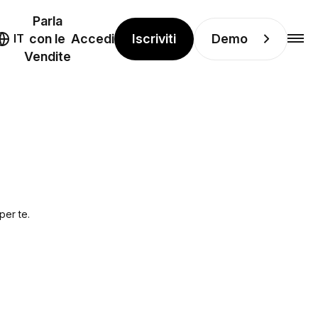
Parla
Iscriviti
Demo
IT
con le
Accedi
Vendite
per te.