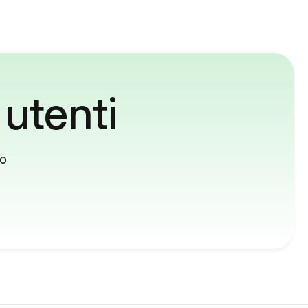
 utenti
to