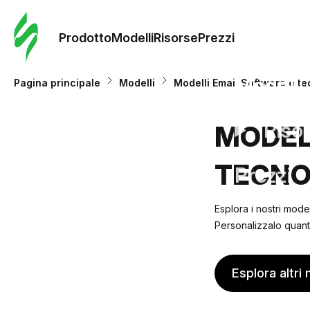
Ordine 
modelli
Prodotto
Modelli
Risorse
Prezzi
Modelli
Pagina principale
Modelli
Modelli Email Software e te
Riso
MODEL
TECNO
Prezzi
Esplora i nostri mode
Personalizzalo quanto
Esplora altri 