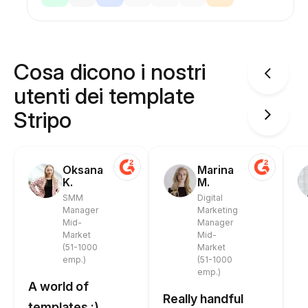
Cosa dicono i nostri
utenti dei template
Stripo
Oksana
Marina
K.
M.
SMM
Digital
Manager
Marketing
Mid-
Manager
Market
Mid-
(51-1000
Market
emp.)
(51-1000
emp.)
A world of
Really handful
templates :)