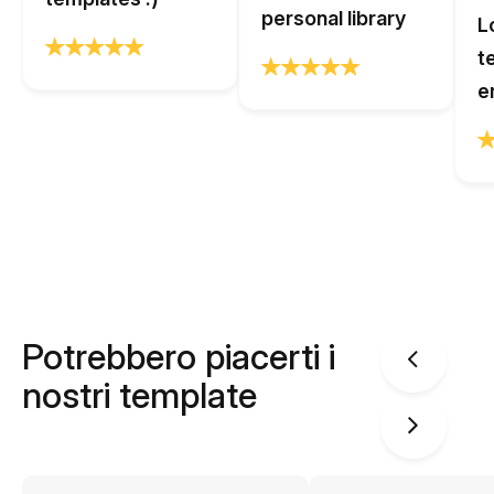
personal library
L
t
e
Potrebbero piacerti i
nostri template