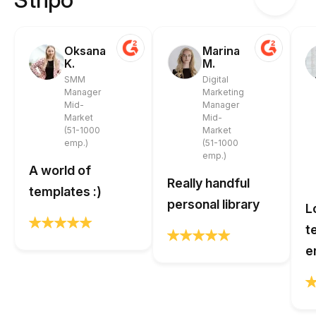
Oksana
Marina
K.
M.
SMM
Digital
Manager
Marketing
Mid-
Manager
Market
Mid-
(51-1000
Market
emp.)
(51-1000
emp.)
A world of
Really handful
templates :)
personal library
L
t
e