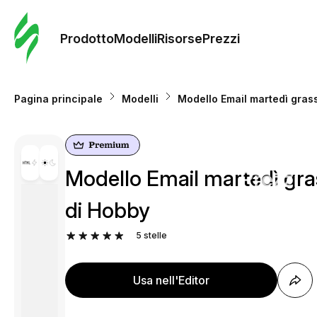
Ordine 
modelli
Prodotto
Modelli
Risorse
Prezzi
Modelli
Pagina principale
Modelli
Modello Email martedì grass
Riso
Modello Email martedì grass
Prezzi
di Hobby
5
stelle
Usa nell'Editor