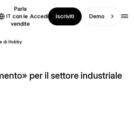
Parla
Iscriviti
Demo
IT
con le
Accedi
vendite
le di Hobby
ento» per il settore industriale