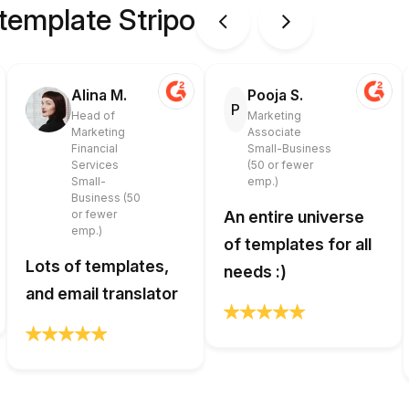
 template Stripo
Alina M.
Pooja S.
P
Head of
Marketing
Marketing
Associate
Financial
Small-Business
Services
(50 or fewer
Small-
emp.)
Business (50
or fewer
An entire universe
emp.)
of templates for all
Lots of templates,
needs :)
and email translator