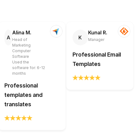
Alina M.
Kunal R.
A
K
Head of
Manager
Marketing
Computer
Professional Email
Software
Used the
Templates
software for: 6-12
months
Professional
templates and
translates