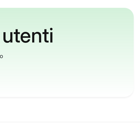
 utenti
to