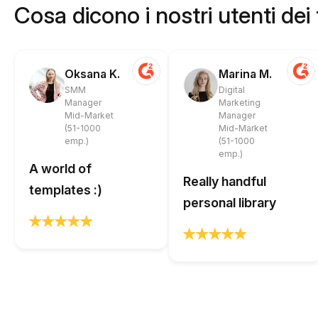
Cosa dicono i nostri utenti dei
Oksana K.
Marina M.
SMM
Digital
Manager
Marketing
Mid-Market
Manager
(51-1000
Mid-Market
emp.)
(51-1000
emp.)
A world of
Really handful
templates :)
personal library