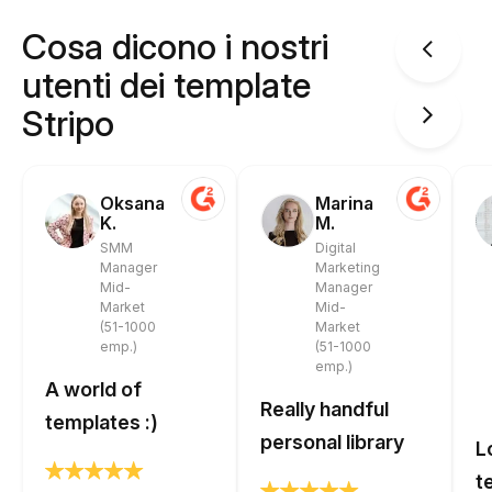
Cosa dicono i nostri
utenti dei template
Stripo
Oksana
Marina
K.
M.
SMM
Digital
Manager
Marketing
Mid-
Manager
Market
Mid-
(51-1000
Market
emp.)
(51-1000
emp.)
A world of
Really handful
templates :)
personal library
L
t