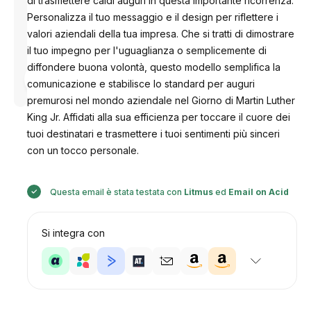
di trasmettere caldi auguri in questa importante ricorrenza.
Personalizza il tuo messaggio e il design per riflettere i
valori aziendali della tua impresa. Che si tratti di dimostrare
il tuo impegno per l'uguaglianza o semplicemente di
diffondere buona volontà, questo modello semplifica la
Progettato
da
comunicazione e stabilisce lo standard per auguri
Anastasiia
premurosi nel mondo aziendale nel Giorno di Martin Luther
King Jr. Affidati alla sua efficienza per toccare il cuore dei
tuoi destinatari e trasmettere i tuoi sentimenti più sinceri
con un tocco personale.
Questa email è stata testata con
Litmus
ed
Email on Acid
Si integra con