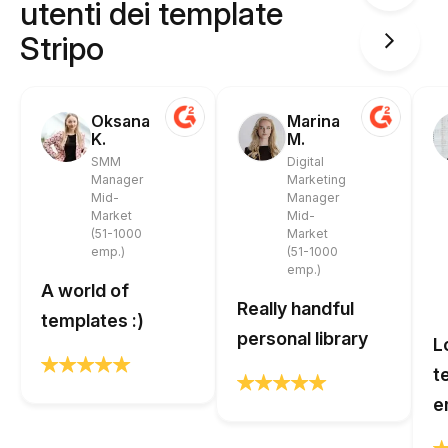
utenti dei template
Stripo
Oksana
Marina
K.
M.
SMM
Digital
Manager
Marketing
Mid-
Manager
Market
Mid-
(51-1000
Market
emp.)
(51-1000
emp.)
A world of
Really handful
templates :)
personal library
L
t
e