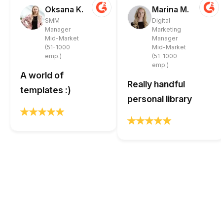
Oksana K.
Marina M.
SMM
Digital
Manager
Marketing
Mid-Market
Manager
(51-1000
Mid-Market
emp.)
(51-1000
emp.)
A world of
Really handful
templates :)
personal library