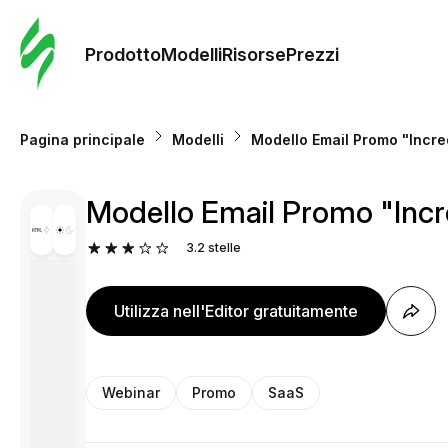
Ordine 
modelli
Prodotto
Modelli
Risorse
Prezzi
Modelli
Pagina principale
Modelli
Modello Email Promo "Incredi
Riso
Modello Email Promo "Incredi
Prezzi
3.2
stelle
Utilizza nell'Editor gratuitamente
Webinar
Promo
SaaS