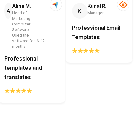
Alina M.
Kunal R.
A
K
Head of
Manager
Marketing
Computer
Professional Email
Software
Used the
Templates
software for: 6-12
months
Professional
templates and
translates