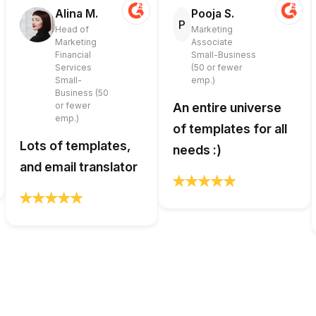
Alina M.
Pooja S.
P
Head of
Marketing
Marketing
Associate
Financial
Small-Business
Services
(50 or fewer
Small-
emp.)
Business (50
or fewer
An entire universe
emp.)
of templates for all
Lots of templates,
needs :)
and email translator