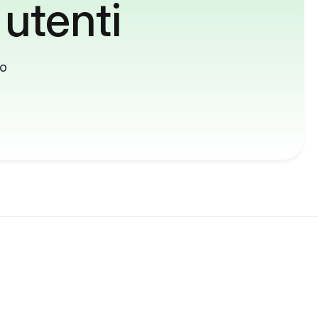
 utenti
to