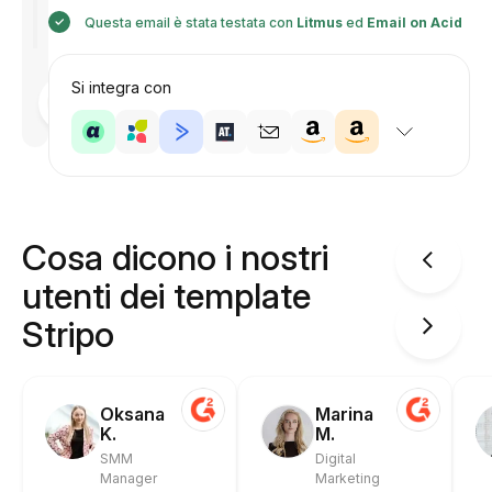
Questa email è stata testata con
Litmus
ed
Email on Acid
Si integra con
Progettato
da
Anastasiia
Cosa dicono i nostri
utenti dei template
Stripo
Oksana
Marina
K.
M.
SMM
Digital
Manager
Marketing