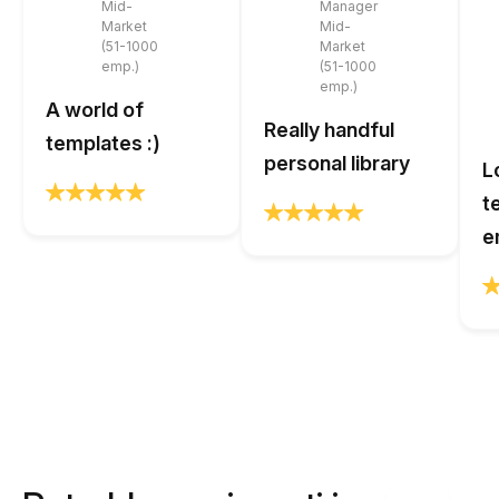
Mid-
Manager
Market
Mid-
(51-1000
Market
emp.)
(51-1000
emp.)
A world of
Really handful
templates :)
personal library
L
t
e