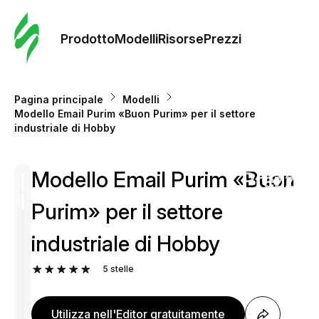
Ordine 
modelli
Prodotto
Modelli
Risorse
Prezzi
Modelli
Pagina principale
Modelli
Modello Email Purim «Buon Purim» per il settore
Riso
industriale di Hobby
Modello Email Purim «Buon
Prezzi
Purim» per il settore
industriale di Hobby
5
stelle
Utilizza nell'Editor gratuitamente