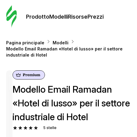
Ordine 
modelli
Prodotto
Modelli
Risorse
Prezzi
Modelli
Pagina principale
Modelli
Modello Email Ramadan «Hotel di lusso» per il settore
Riso
industriale di Hotel
Prezzi
Modello Email Ramadan
«Hotel di lusso» per il settore
industriale di Hotel
5
stelle