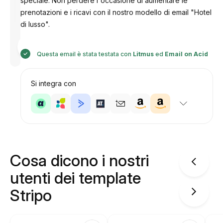
speciale. Non perdere l'occasione di aumentare le
prenotazioni e i ricavi con il nostro modello di email "Hotel
di lusso".
Progettato
da
Anastasiia
Questa email è stata testata con
Litmus
ed
Email on Acid
Si integra con
Cosa dicono i nostri
utenti dei template
Stripo