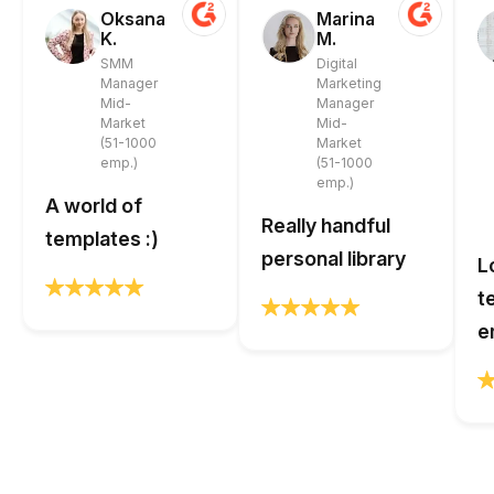
Oksana
Marina
K.
M.
SMM
Digital
Manager
Marketing
Mid-
Manager
Market
Mid-
(51-1000
Market
emp.)
(51-1000
emp.)
A world of
Really handful
templates :)
personal library
L
t
e