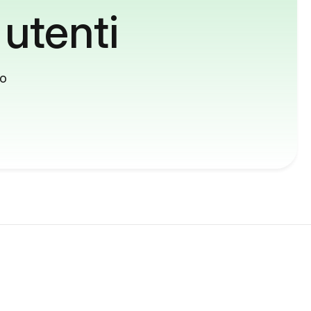
 utenti
to