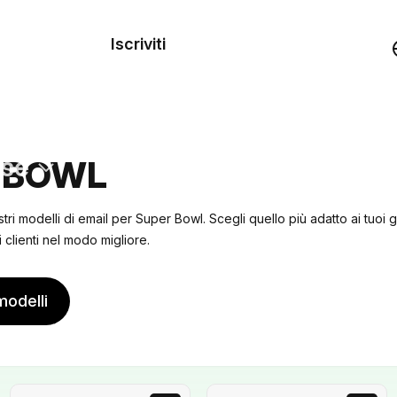
dei
Iscriviti
Demo
rse
 BOWL
stri modelli di email per Super Bowl. Scegli quello più adatto ai tuoi 
i clienti nel modo migliore.
modelli