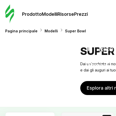
Ordine 
modelli
Prodotto
Modelli
Risorse
Prezzi
Modelli
Pagina principale
Modelli
Super Bowl
Riso
SUPER
Prezzi
Dai un’occhiata ai no
e dai gli auguri ai tuo
Esplora altri 