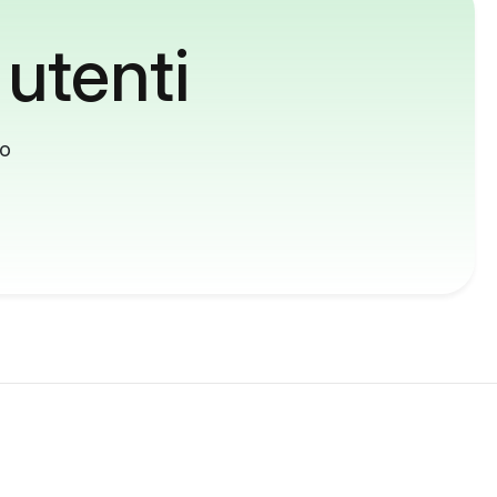
 utenti
to