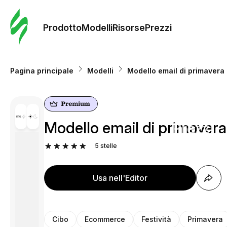
Ordine 
modelli
Prodotto
Modelli
Risorse
Prezzi
Modelli
Pagina principale
Modelli
Modello email di primavera 
Riso
Modello email di primavera 
Prezzi
5
stelle
Usa nell'Editor
Cibo
Ecommerce
Festività
Primavera