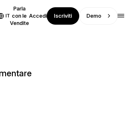
Parla
Iscriviti
Demo
IT
con le
Accedi
Vendite
limentare