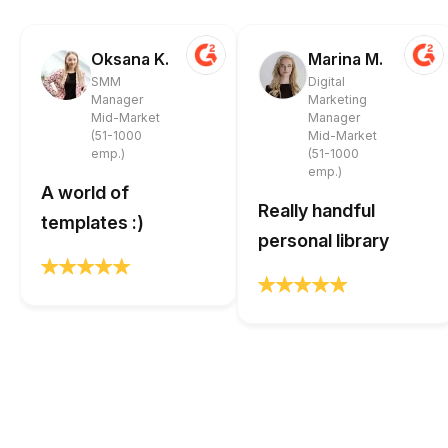
Oksana K.
Marina M.
SMM
Digital
Manager
Marketing
Mid-Market
Manager
(51-1000
Mid-Market
emp.)
(51-1000
emp.)
A world of
Really handful
templates :)
personal library