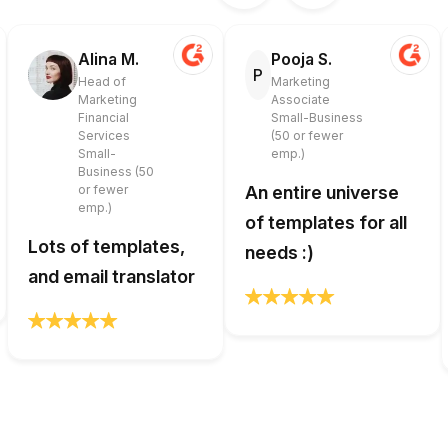
Alina M.
Pooja S.
P
Head of
Marketing
Marketing
Associate
Financial
Small-Business
Services
(50 or fewer
Small-
emp.)
Business (50
or fewer
An entire universe
emp.)
of templates for all
Lots of templates,
needs :)
and email translator