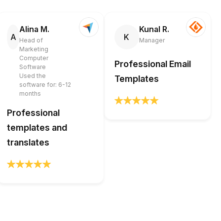
Alina M.
Kunal R.
A
K
Head of
Manager
Marketing
Computer
Professional Email
Software
Used the
Templates
software for: 6-12
months
Professional
templates and
translates