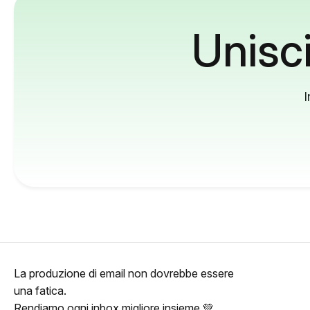
Unisci
I
La produzione di email non dovrebbe essere
una fatica.
Rendiamo ogni inbox migliore insieme 💚