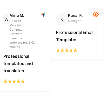
Alina M.
Kunal R.
A
K
Head of
Manager
Marketing
Computer
Professional Email
Software
Used the
Templates
software for: 6-12
months
Professional
templates and
translates