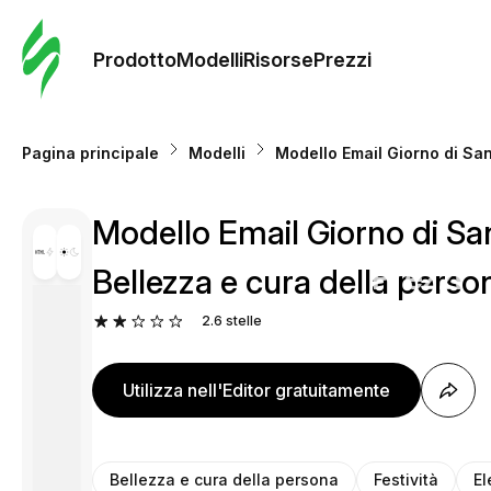
Ordine 
modelli
Prodotto
Modelli
Risorse
Prezzi
Modelli
Pagina principale
Modelli
Modello Email Giorno di San 
Riso
Modello Email Giorno di San 
Prezzi
Bellezza e cura della perso
2.6
stelle
Utilizza nell'Editor gratuitamente
Bellezza e cura della persona
Festività
El