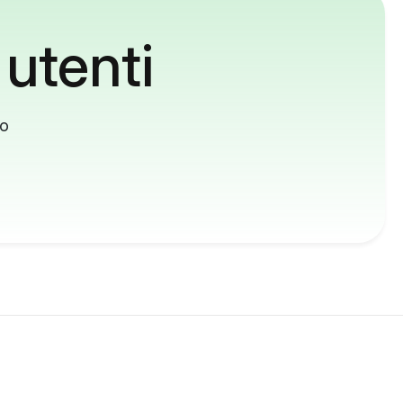
 utenti
to