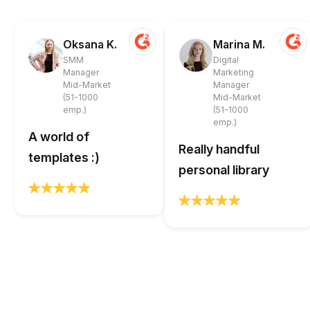
Oksana K.
Marina M.
SMM
Digital
Manager
Marketing
Mid-Market
Manager
(51-1000
Mid-Market
emp.)
(51-1000
emp.)
A world of
Really handful
templates :)
personal library