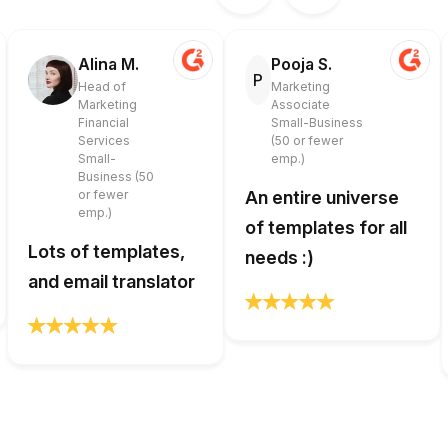
Alina M.
Pooja S.
P
Head of
Marketing
Marketing
Associate
Financial
Small-Business
Services
(50 or fewer
Small-
emp.)
Business (50
or fewer
An entire universe
emp.)
of templates for all
Lots of templates,
needs :)
and email translator