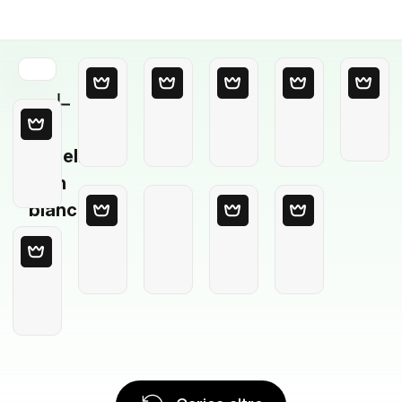
Modello
in
bianco