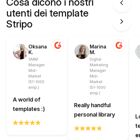
Cosa dicono i nostri
utenti dei template
Stripo
Oksana
Marina
K.
M.
SMM
Digital
Manager
Marketing
Mid-
Manager
Market
Mid-
(51-1000
Market
emp.)
(51-1000
emp.)
A world of
Really handful
templates :)
personal library
L
t
e