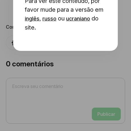
Para ver este conteúdo, por
favor mude para a versão em
,
ou
do
inglês
russo
ucraniano
Compartilhe com
site.
0
comentários
Publicar