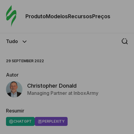
Pedid
Mode
Produto
Modelos
Recursos
Preços
Mode
Tudo
Re
29 SEPTEMBER 2022
Preç
Autor
Christopher Donald
Managing Partner at InboxArmy
Resumir
CHATGPT
PERPLEXITY