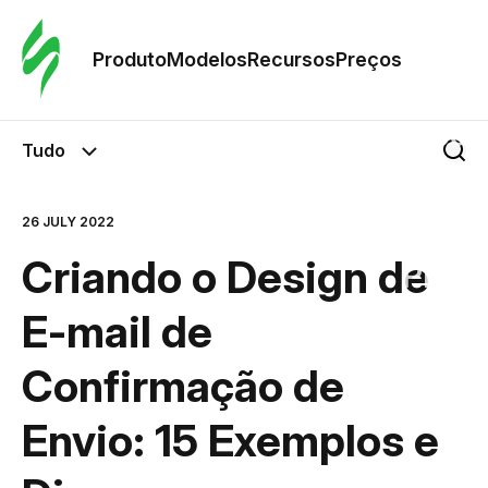
Pedid
Mode
Produto
Modelos
Recursos
Preços
Mode
Tudo
Re
26 JULY 2022
Criando o Design de
Preç
E-mail de
Confirmação de
Envio: 15 Exemplos e