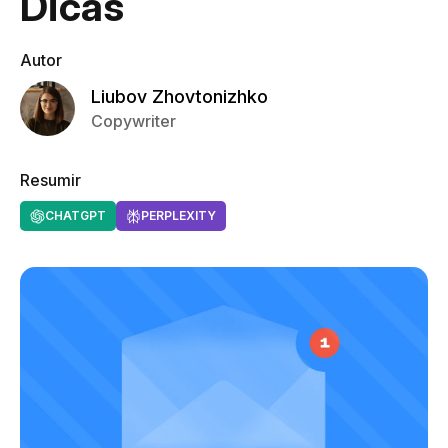
Dicas
Autor
Liubov Zhovtonizhko
Copywriter
Resumir
CHATGPT
PERPLEXITY