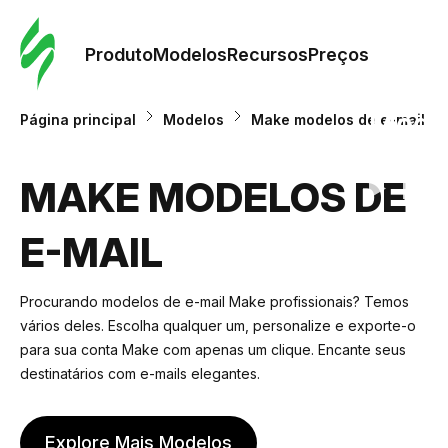
Pedid
Mode
Produto
Modelos
Recursos
Preços
Mode
Página principal
Modelos
Make modelos de e-mail
Re
MAKE MODELOS DE
E-MAIL
Preç
Procurando modelos de e-mail Make profissionais? Temos
vários deles. Escolha qualquer um, personalize e exporte-o
para sua conta Make com apenas um clique. Encante seus
destinatários com e-mails elegantes.
Explore Mais Modelos